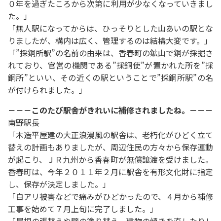
０年を過ぎたころから次第に利用が少なくなっていきまし
た。」
「無人駅になってからは、ひっそりとした山あいの駅とな
りましたが、構内は広く、管理するのは結構大変です。」
「”採銅所駅”の名前の由来は、香春町の鉱山で銅が採掘さ
れており、官営の機関である”採銅使”が置かれた所を”採
銅所”といい、その近くの駅ということで”採銅所駅”の名
が付けられました。」
－－－このたび駅舎がきれいに補修されましたね。－－－
南野駅長
「木造平屋建の大正浪漫風の駅舎は、老朽化がひどく立て
替えの計画もありましたが、周辺住民の方々から保存運動
が起こり、ＪＲ九州から香春町が無償譲渡を受けました。
香春町は、今年２０１１年２月に駅舎を有形文化財に指定
し、保存が決定しました。」
「白アリ被害などで痛みがひどかったので、４月から補修
工事を始めて７月上旬に完了しました。」