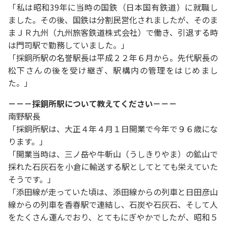
「私は昭和39年に当時の国鉄（日本国有鉄道）に就職し
ました。その後、国鉄は分割民営化されましたが、そのま
まＪＲ九州（九州旅客鉄道株式会社）で働き、引退する時
は門司駅で勤務していました。」
「採銅所駅の名誉駅長は平成２２年６月から。先代駅長の
松下さんの後を受け継ぎ、駅構内の管理をはじめまし
た。」
－－－採銅所駅について教えてください－－－
南野駅長
「採銅所駅は、大正４年４月１日開業で今年で９６歳にな
ります。」
「開業当時は、三ノ岳や牛斬山（うしきりやま）の鉱山で
採れた石灰石を小倉に輸送する駅としてとても栄えていた
そうです。」
「添田線が走っていた頃は、添田線からの列車と日田彦山
線からの列車を香春駅で連結し、石炭や石灰石、そして人
をたくさん運んでおり、とてもにぎやかでしたが、昭和５