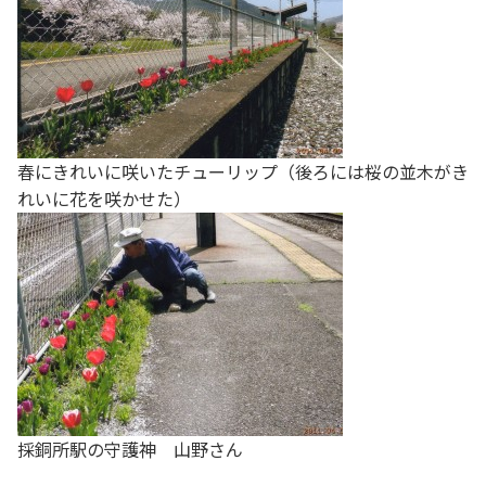
春にきれいに咲いたチューリップ（後ろには桜の並木がき
れいに花を咲かせた）
採銅所駅の守護神 山野さん