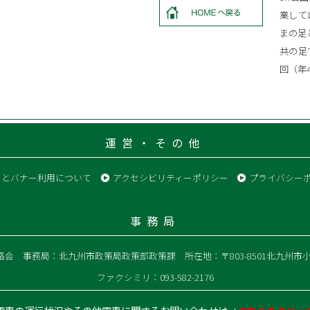
業して
まの足
共の足
回（年
運営・その他
クとバナー利用について
アクセシビリティーポリシー
プライバシー
事務局
絡会
事務局：北九州市政策局政策部政策課
所在地：〒803-8501北九州市
ファクシミリ：093-582-2176