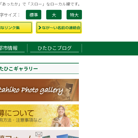
「あったか」で「スロー」なローカル線です。
字サイズ
標準
大
特大
都市情報
ひたひこブログ
たひこギャラリー