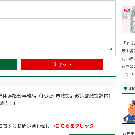
「平成
彦山線
月28
行を開
してJ
J
治体連絡会事務局（北九州市政策局政策部政策課内）
城内1-1
に関するお問い合わせは→
こちらをクリック
JR日