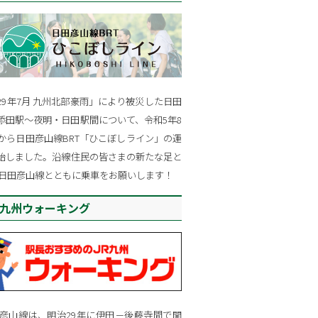
29年7月 九州北部豪雨」により被災した日田
添田駅～夜明・日田駅間について、令和5年8
日から日田彦山線BRT「ひこぼしライン」の運
始しました。沿線住民の皆さまの新たな足と
R日田彦山線とともに乗車をお願いします！
R九州ウォーキング
田彦山線は、明治29年に伊田－後藤寺間で開