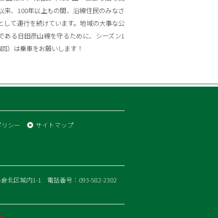
以来、100年以上もの間、沿線住民のみなさ
として運行を続けています。地域の大事な公
である日田彦山線を守るために、シーズン1
4回）は乗車をお願いします！
ポリシー
サイトマップ
小倉北区城内1-1
電話番号：093-582-2302