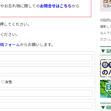
点やお忘れ物に関しての
お問合せはこちら
から
日田彦
押してください。
撮影し
なんで
ください。
ださい
稿フォーム
からお願いします。
沿
女性
日