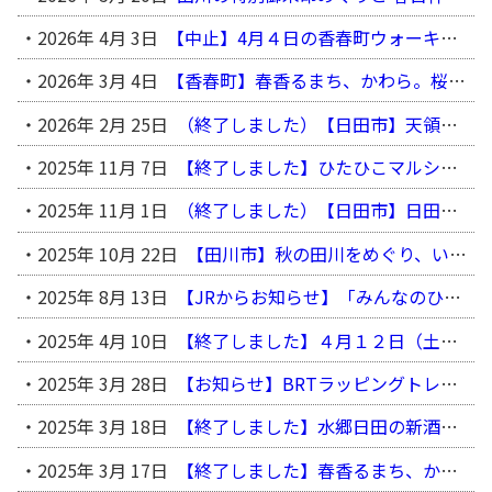
2026年 4月 3日
【中止】4月４日の香春町ウォーキングについて
2026年 3月 4日
【香春町】春香るまち、かわら。桜＆菜の花ウォーキング
2026年 2月 25日
（終了しました）【日田市】天領日田の春の温もりを感じながら豆田町『ひな祭り』を巡る「日田めぐりウォーク」
2025年 11月 7日
【終了しました】ひたひこマルシェの開催について
2025年 11月 1日
（終了しました）【日田市】日田千年あかりと豆田町、幻想的な日田フリーコース（2025秋ひたひこウォーキング）
2025年 10月 22日
【田川市】秋の田川をめぐり、いざ秋興祭へ！（１１月８日）
2025年 8月 13日
【JRからお知らせ】「みんなのひこぼしライン」プロジェクトを実施します！
2025年 4月 10日
【終了しました】４月１２日（土）「春の中谷ウォーキング」開催！！
2025年 3月 28日
【お知らせ】BRTラッピングトレイン運行中です！
2025年 3月 18日
【終了しました】水郷日田の新酒「蔵出し祭り」と豆田町「天領日田おひなまつり」を巡るフリーウォーク（3月23日開催）
2025年 3月 17日
【終了しました】春香るまち、かわら。桜＆菜の花ウォーキング