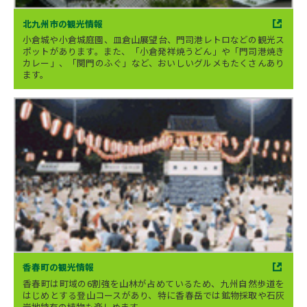
北九州市の観光情報
小倉城や小倉城庭園、皿倉山展望台、門司港レトロなどの観光ス
ポットがあります。また、「小倉発祥焼うどん」や「門司港焼き
カレー」、「関門のふぐ」など、おいしいグルメもたくさんあり
ます。
香春町の観光情報
香春町は町域の6割強を山林が占めているため、九州自然歩道を
はじめとする登山コースがあり、特に香春岳では鉱物採取や石灰
岩地特有の植物も楽しめます。