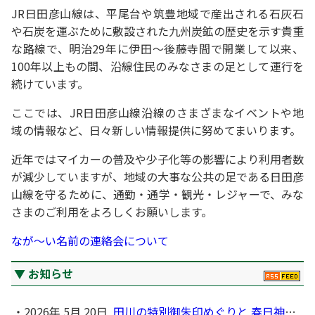
JR日田彦山線は、平尾台や筑豊地域で産出される石灰石
や石炭を運ぶために敷設された九州炭鉱の歴史を示す貴重
な路線で、明治29年に伊田～後藤寺間で開業して以来、
100年以上もの間、沿線住民のみなさまの足として運行を
続けています。
ここでは、JR日田彦山線沿線のさまざまなイベントや地
域の情報など、日々新しい情報提供に努めてまいります。
近年ではマイカーの普及や少子化等の影響により利用者数
が減少していますが、地域の大事な公共の足である日田彦
山線を守るために、通勤・通学・観光・レジャーで、みな
さまのご利用をよろしくお願いします。
なが～い名前の連絡会について
お知らせ
2026年 5月 20日
田川の特別御朱印めぐりと 春日神社神幸祭