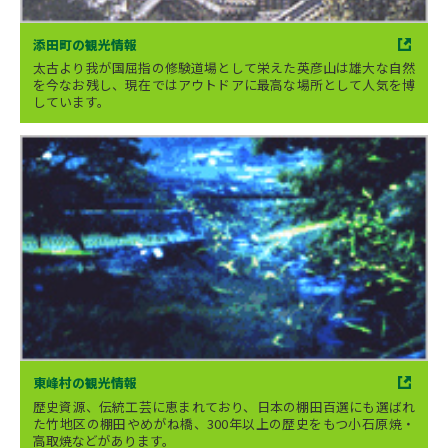
添田町の観光情報
太古より我が国屈指の修験道場として栄えた英彦山は雄大な自然
を今なお残し、現在ではアウトドアに最高な場所として人気を博
しています。
東峰村の観光情報
歴史資源、伝統工芸に恵まれており、日本の棚田百選にも選ばれ
た竹地区の棚田やめがね橋、300年以上の歴史をもつ小石原焼・
高取焼などがあります。