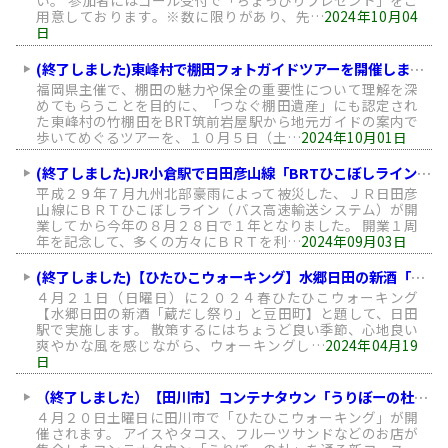
い。 参加者にはゴール受付で「ちょっぴりプレゼント」をご
用意しております。※数に限りがあり、先…
2024年10月04
日
(終了しました)東峰村で棚田フォトガイドツアーを開催します！
福岡県主催で、棚田の魅力や保全の重要性について理解を深
めてもらうことを目的に、「つなぐ棚田遺産」にも認定され
た東峰村の竹棚田をBRT筑前岩屋駅から地元ガイドの案内で
歩いてめぐるツアーを、１０月５日（土…
2024年10月01日
(終了しました)JR小倉駅で日田彦山線「BRTひこぼしライン」開業1周年PRイベントを開催します！
平成２９年７月九州北部豪雨によって被災した、ＪＲ日田彦
山線にＢＲＴひこぼしライン（バス高速輸送システム）が開
業してから今年の８月２８日で１年となりました。 開業１周
年を記念して、多くの方々にＢＲＴを利…
2024年09月03日
(終了しました)【ひたひこウォーキング】水郷日田の新酒「蔵だし祭り」と豆田町（4月21日開催）
４月２１日（日曜日）に２０２４春ひたひこウォーキング
【水郷日田の新酒「蔵だし祭り」と豆田町】と題して、日田
駅で実施します。 散策するにはちょうど良い季節、心地良い
爽やかな風を感じながら、ウォーキングし…
2024年04月19
日
（終了しました）【田川市】コンテナタウン「うりぼーの杜」と伊田商店街マルシェをめぐるウォーキング（4/20（土））
４月２０日土曜日に田川市で「ひたひこウォーキング」が開
催されます。 アイスやタコス、フルーツサンドなどのお店が