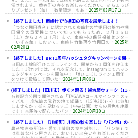
す。 また、ゴール地点では地元店舗による出店イベントも開
催されます。 香春町の春をお楽しみください。 ※ちょっぴ
りプレゼント（飴）「数量限定」もあ…
2025年03月17日
【終了しました】東峰村で竹棚田の写真を展示します！
「つなぐ棚田遺産」に認定された東峰村の竹棚田の魅力や棚
田保全の重要性について知ってもらうため、２月１５日
（土）から２４日（月）まで、東峰村の保健福祉センター
「いずみ館」において、東峰村竹集落や竹棚田の…
2025年
02月20日
【終了しました】BRT1周年ハッシュタグキャンペーンを開催中です！
日田彦山線BRTひこぼしラインは、開業から１周年を迎えま
した！ JR九州では、それを記念して、Instagramにてハッシ
ュタグキャンペーンを開催中！ 「#ひこぼしライン１周年」
をつけて投稿して頂いた…
2024年11月06日
(終了しました)【田川市】歩く×踊る！炭坑節ウォーク（11月3日）
石炭記念公園で開催される「TAGAWAコールマインフェステ
ィバル」 炭坑節の発祥の地で総踊り（15時30分～）に参加
しませんか？ 街を見おろす丘（中央公園）からの景色も絶景
です！ ※駅等で配布したパン…
2024年10月30日
（終了しました）【川崎町】川崎の秋を楽しむ「パン博」のんびりウォーキング（１０月６日）
農産物直売所De・愛で川崎町の食を堪能し、「パン博」で
は素敵なパン屋さんと、おいしい出会いをお楽しみくださ