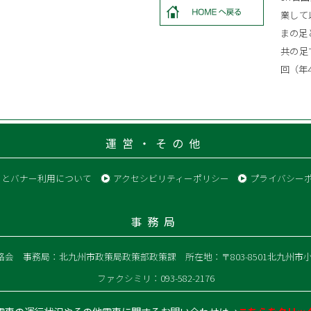
業して
まの足
共の足
回（年
運営・その他
クとバナー利用について
アクセシビリティーポリシー
プライバシー
事務局
絡会
事務局：北九州市政策局政策部政策課
所在地：〒803-8501北九州市
ファクシミリ：093-582-2176