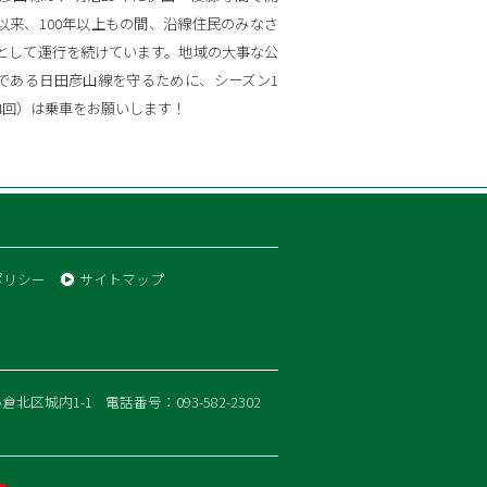
以来、100年以上もの間、沿線住民のみなさ
として運行を続けています。地域の大事な公
である日田彦山線を守るために、シーズン1
4回）は乗車をお願いします！
ポリシー
サイトマップ
小倉北区城内1-1
電話番号：093-582-2302