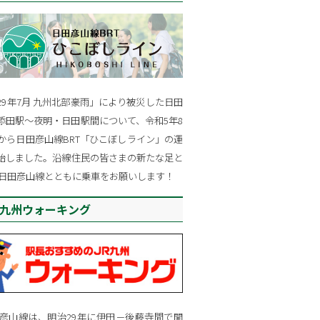
29年7月 九州北部豪雨」により被災した日田
添田駅～夜明・日田駅間について、令和5年8
日から日田彦山線BRT「ひこぼしライン」の運
始しました。沿線住民の皆さまの新たな足と
R日田彦山線とともに乗車をお願いします！
R九州ウォーキング
田彦山線は、明治29年に伊田－後藤寺間で開