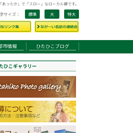
「あったか」で「スロー」なローカル線です。
字サイズ
標準
大
特大
都市情報
ひたひこブログ
たひこギャラリー