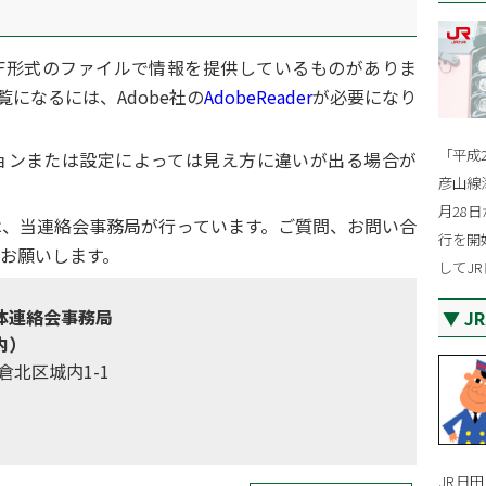
DF形式のファイルで情報を提供しているものがありま
覧になるには、Adobe社の
AdobeReader
が必要になり
「平成
ョンまたは設定によっては見え方に違いが出る場合が
彦山線
月28
は、当連絡会事務局が行っています。ご質問、お問い合
行を開
お願いします。
してJ
体連絡会事務局
J
内）
倉北区城内1-1
JR日